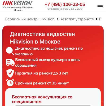
+7 (495) 106-23-05
Сервисный центр Hikvision
в
Ежедневно с 9:00 до 21:00
Москве
Сервисный центр Hikvision
Каталог устройств
Рем
Диагностика видеостен
Hikvision в Москве
Диагностика за наш счет, ремонт по
желанию
Бесплатный выезд курьера в день
обращения
Гарантия на ремонт до 3 лет
Срочный ремонт от 35 минут
Бесплатная консультация со
специалистом