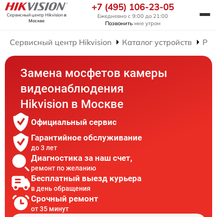
+7 (495) 106-23-05
Сервисный центр Hikvision
в
Ежедневно с 9:00 до 21:00
Москве
Позвонить
мне утром
Сервисный центр Hikvision
Каталог устройств
Рем
Замена мосфетов камеры
видеонаблюдения
Hikvision в Москве
Официальный сервис
Гарантийное обслуживание
до 3 лет
Диагностика за наш счет,
ремонт по желанию
Бесплатный выезд курьера
в день обращения
Срочный ремонт
от 35 минут